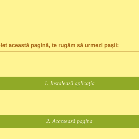
et această pagină, te rugăm să urmezi pașii:
1. Instalează aplicația
2. Accesează pagina