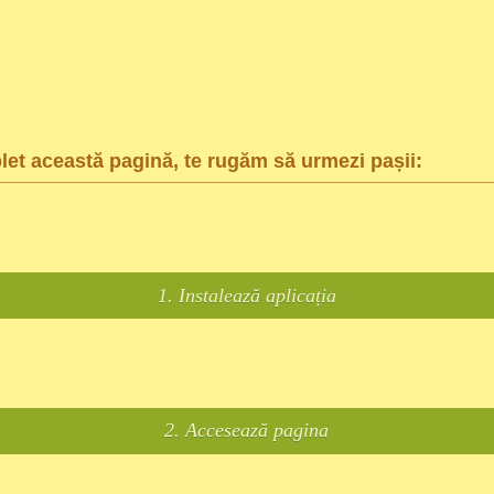
et această pagină, te rugăm să urmezi pașii:
1. Instalează aplicația
2. Accesează pagina