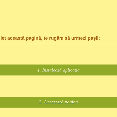
et această pagină, te rugăm să urmezi pașii:
1. Instalează aplicația
2. Accesează pagina