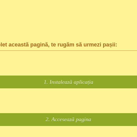
et această pagină, te rugăm să urmezi pașii:
1. Instalează aplicația
2. Accesează pagina